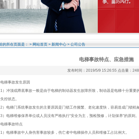
前的所在页面是： >
网站首页
>
新闻中心
> 公司公告
电梯事故特点、应急措施
发布时间：2019/5/9 15:26:55 点击量：248
梯事故发生原因
）冲顶或蹲底事故一般是由于电梯的制动器发生故障所致，制动器是电梯十分重要的
于失控状态。
）电梯门系统事故发生的主要原因是门锁工作频繁、老化速度快，容易造成门锁机械
）电梯维修保养单位或人员没有严格执行“安全为主，预检预修，计划保养”的原则。
梯事故特点
）电梯事故中人身伤害事故较多，伤亡者中电梯操作人员和维修工占比例大。