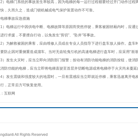
）电梯门系统的事故发生率较高，因为电梯的每一运行过程都要经过开门动作过程两
度快，久而久之．造成门锁机械或电气保护装置动作不可靠。
梯事故应急措施
）电梯运行中因供电中断、电梯故障等原因而突然停驶，乘客被困轿厢内时，应通过
进行求援，不要擅自行动，以免发生“剪切”、“坠井”等事故。
）为解救被困的乘客，应由维修人员或在专业人员指导下进行盘车放人操作。盘车时
，要防止因对重侧重造成溜车。当对无齿轮曳引机的高速电梯进行盘车时，应采用“渐渐
）发生火灾时，应当立即向消防部门报警；按动有消防功能电梯的消防按钮，使消防
无消防功能的电梯，应当立即将电梯直驶至首层并切断电源或将电梯停于火灾尚未蔓延
）发生震级和强度较大的地震时，一旦有震感应当立即就近停梯，乘客迅速离开电梯
运行，正常后方可恢复使用。
载：互联网
ti All Rights Reserved