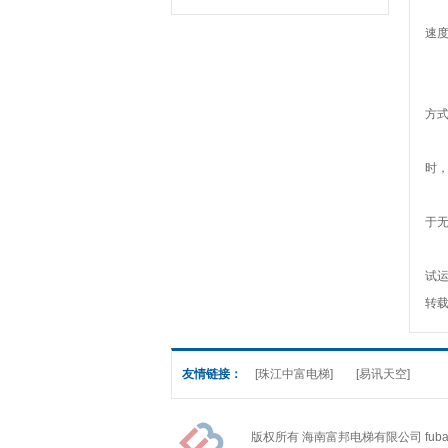
2
速
电
1
方式
2
时
3
于
4
试
转
友情链接：
[珠江中富电梯]
[易讯天空]
版权所有 海南富邦电梯有限公司 fubangdian