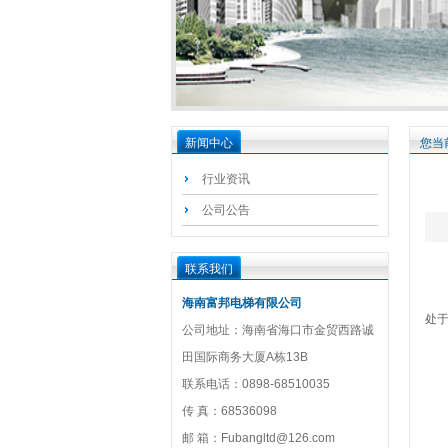
新闻中心
您当
行业资讯
公司公告
电
联系我们
1
海南富邦电梯有限公司
处
公司地址：海南省海口市金贸西路诚
2
田国际商务大厦A栋13B
3
联系电话：0898-68510035
电
传 真：68536098
1
邮 箱：Fubangltd@126.com