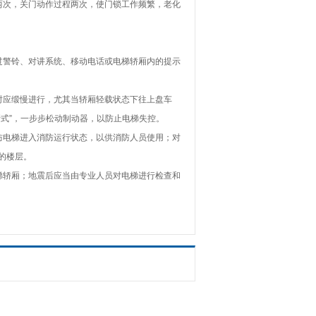
次，关门动作过程两次，使门锁工作频繁，老化
警铃、对讲系统、移动电话或电梯轿厢内的提示
应缎慢进行，尤其当轿厢轻载状态下往上盘车
式”，一步步松动制动器，以防止电梯失控。
电梯进入消防运行状态，以供消防人员使用；对
的楼层。
轿厢；地震后应当由专业人员对电梯进行检查和