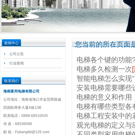
您当前的所在页面是
新闻中心
公司公告
电梯各个键的功能
行业新闻
电梯多久检测一次
智能电梯怎么实现“
联系我们
安装电梯需要哪些
海南富邦电梯有限公司
电梯的意义和作用
公司地址：海南省海口市金贸西路诚
电梯有哪些类型各
田国际商务大厦A栋13B
电梯工程安装中的
联系电话：0898-68510035
观光电梯的定义与
传 真：68536098
邮 箱：Fubangltd@126.com
不同类型家用电梯