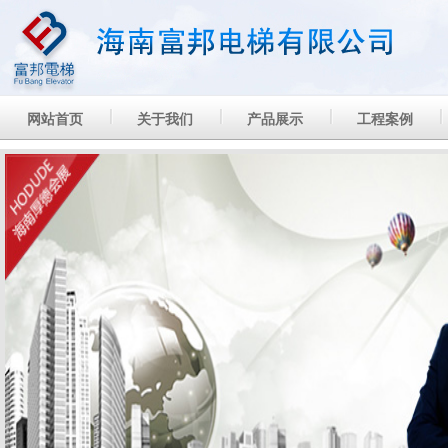
网站首页
关于我们
产品展示
工程案例