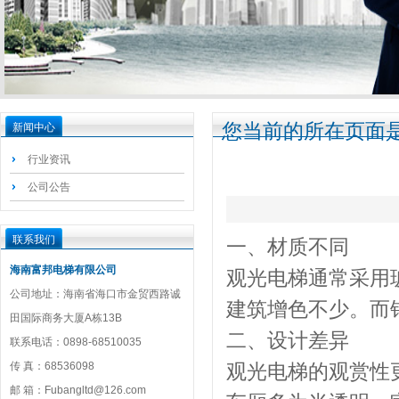
您当前的所在页面是
新闻中心
行业资讯
公司公告
联系我们
一、材质不同
海南富邦电梯有限公司
观光电梯通常采用
公司地址：海南省海口市金贸西路诚
建筑增色不少。而
田国际商务大厦A栋13B
二、设计差异
联系电话：0898-68510035
传 真：68536098
观光电梯的观赏性
邮 箱：Fubangltd@126.com