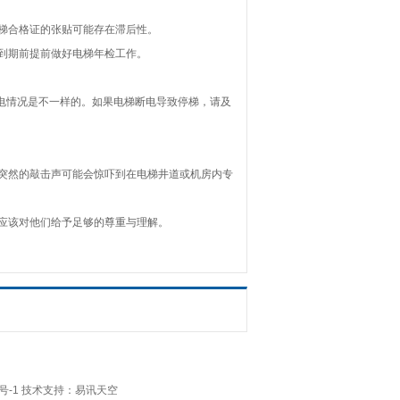
梯合格证的张贴可能存在滞后性。
到期前提前做好电梯年检工作。
电情况是不一样的。如果电梯断电导致停梯，请及
突然的敲击声可能会惊吓到在电梯井道或机房内专
应该对他们给予足够的尊重与理解。
号-1
技术支持：易讯天空