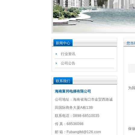
新闻中心
您当
行业资讯
公司公告
随
联系我们
为
海南富邦电梯有限公司
电
公司地址：海南省海口市金贸西路诚
那
田国际商务大厦A栋13B
0
联系电话：0898-68510035
电
传 真：68536098
保
邮 箱：Fubangltd@126.com