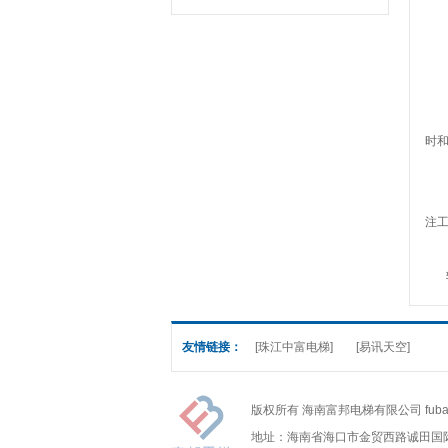
0
电
检
0
电
时
0
如
注
电
转
友情链接：
[珠江中富电梯]
[易讯天空]
版权所有 海南富邦电梯有限公司 fubangdian
地址：海南省海口市金贸西路诚田国际商务大