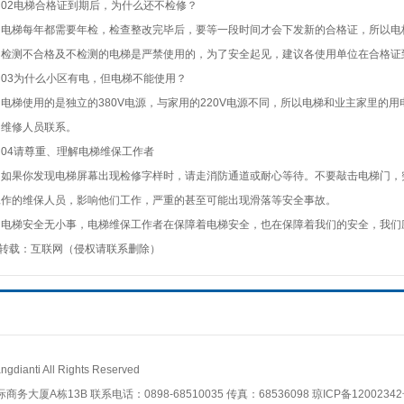
2电梯合格证到期后，为什么还不检修？
梯每年都需要年检，检查整改完毕后，要等一段时间才会下发新的合格证，所以电
测不合格及不检测的电梯是严禁使用的，为了安全起见，建议各使用单位在合格证
3为什么小区有电，但电梯不能使用？
梯使用的是独立的380V电源，与家用的220V电源不同，所以电梯和业主家里的用
和维修人员联系。
4请尊重、理解电梯维保工作者
果你发现电梯屏幕出现检修字样时，请走消防通道或耐心等待。不要敲击电梯门，
工作的维保人员，影响他们工作，严重的甚至可能出现滑落等安全事故。
梯安全无小事，电梯维保工作者在保障着电梯安全，也在保障着我们的安全，我们
载：互联网（侵权请联系删除）
ti All Rights Reserved
厦A栋13B 联系电话：0898-68510035 传真：68536098
琼ICP备12002342