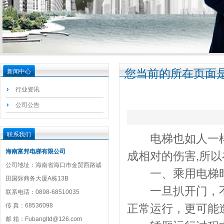
您当前的所在页面是
新闻中心
行业资讯
公司公告
联系我们
电梯也如人一样
海南富邦电梯有限公司
成相对的伤害,所
公司地址：海南省海口市金贸西路诚
一、乘用电梯时
田国际商务大厦A栋13B
一旦扒开门，不
联系电话：0898-68510035
传 真：68536098
正常运行，更可能
邮 箱：Fubangltd@126.com