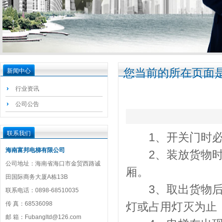
您当前的所在页面是
新闻中心
行业资讯
公司公告
联系我们
1、开关门时必须
海南富邦电梯有限公司
2、装放货物时请
公司地址：海南省海口市金贸西路诚
厢。
田国际商务大厦A栋13B
3、取出货物后应
联系电话：0898-68510035
传 真：68536098
灯或占用灯灭为止
邮 箱：Fubangltd@126.com