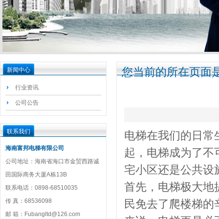
您当前的所在页面是
新闻中心
行业资讯
公司公告
联系我们
电梯在我们的日常
海南富邦电梯有限公司
起，电梯成为了不
公司地址：海南省海口市金贸西路诚
宅小区还是公共设
田国际商务大厦A栋13B
首先，电梯极大地
联系电话：0898-68510035
传 真：68536098
民免去了爬楼梯的
邮 箱：Fubangltd@126.com