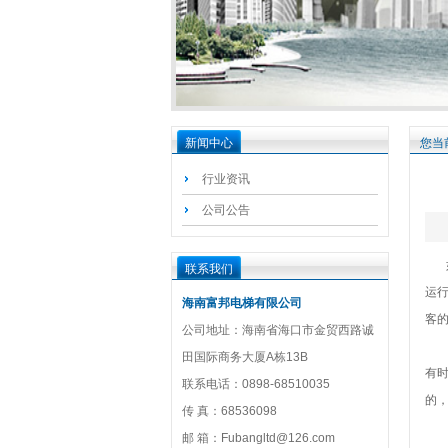
新闻中心
您当
行业资讯
公司公告
如
联系我们
运
海南富邦电梯有限公司
客
公司地址：海南省海口市金贸西路诚
有
田国际商务大厦A栋13B
有
联系电话：0898-68510035
的
传 真：68536098
1
邮 箱：Fubangltd@126.com