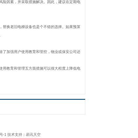
风险因素，并采取措施解决。因此，建议在定期电
，替换老旧电梯设备也是个不错的选择。如果预算
。
除了加强用户使用教育和管控，物业或保安公司还
使用教育和管理五方面措施可以很大程度上降低电
号-1
技术支持：易讯天空