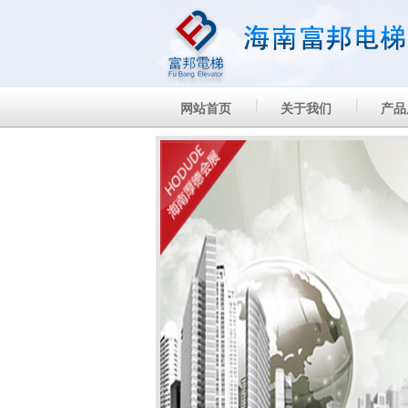
网站首页
关于我们
产品