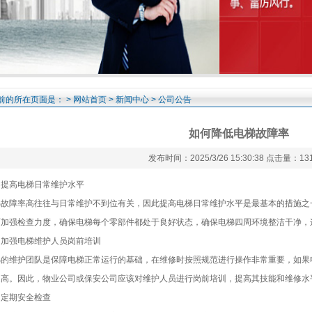
前的所在页面是： >
网站首页
>
新闻中心
> 公司公告
如何降低电梯故障率
发布时间：2025/3/26 15:30:38 点击量：13
、提高电梯日常维护水平
梯故障率高往往与日常维护不到位有关，因此提高电梯日常维护水平是最基本的措施之
面加强检查力度，确保电梯每个零部件都处于良好状态，确保电梯四周环境整洁干净，
、加强电梯维护人员岗前培训
梯的维护团队是保障电梯正常运行的基础，在维修时按照规范进行操作非常重要，如果
提高。因此，物业公司或保安公司应该对维护人员进行岗前培训，提高其技能和维修水
、定期安全检查