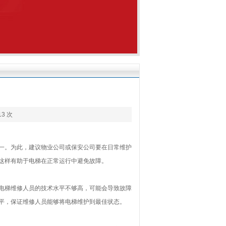
13 次
一。为此，建议物业公司或保安公司要在日常维护
这样有助于电梯在正常运行中避免故障。
电梯维修人员的技术水平不够高，可能会导致故障
平，保证维修人员能够将电梯维护到最佳状态。