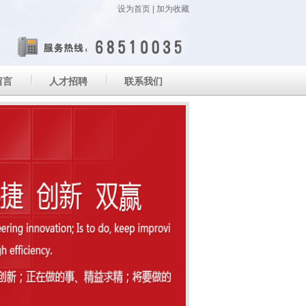
设为首页
|
加为收藏
留言
人才招聘
联系我们