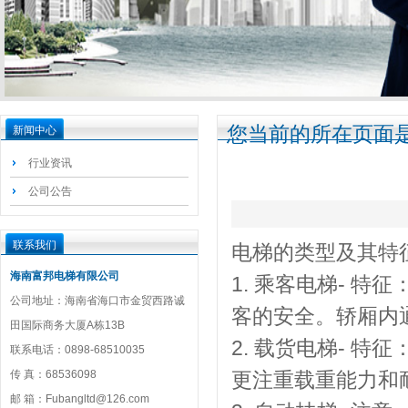
您当前的所在页面是
新闻中心
行业资讯
公司公告
联系我们
电梯的类型及其特
海南富邦电梯有限公司
1. 乘客电梯- 
公司地址：海南省海口市金贸西路诚
客的安全。轿厢内
田国际商务大厦A栋13B
2. 载货电梯- 
联系电话：0898-68510035
传 真：68536098
更注重载重能力和
邮 箱：Fubangltd@126.com