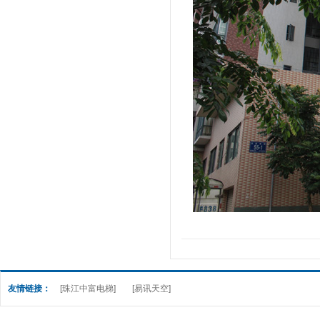
友情链接：
[珠江中富电梯]
[易讯天空]