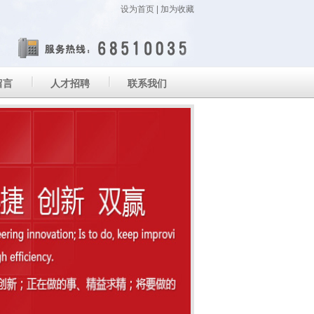
设为首页
|
加为收藏
留言
人才招聘
联系我们